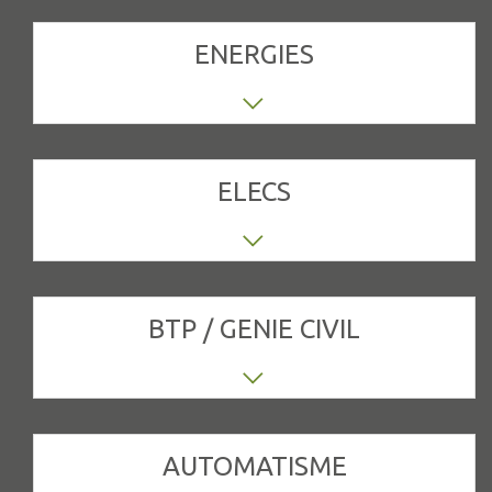
ENERGIES
Ajusteur | Charge d'affaires | Chaudronnier
| Directeur industriel | Electromecanicien |
Agent de fabrication | Agent materiaux |
Chef d'atelier | Chef de fabrication | Chef de
ligne | Chef de projet | Dessinateur
projeteur
ELECS
Technicien de maintenance | Chargé
d'affaires | Technicien itinérant | Ingénieur
SIG | Ingénieur d'exploitation réseaux Gaz |
Ingénieur réseaux Canalisation | Ingénieur
SIG | Responsable technique réseaux gaz |
Responsable national Gaz naturel
BTP / GENIE CIVIL
Chargé d'affaires | Responsable
maintenance | Electricien |
Electromécanicien | Technicien de
maintenance | Electronicien |
Electrotechnicien | Ingénieur...
AUTOMATISME
Architecte | Chef de chantier | Cartographe