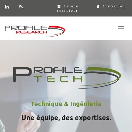
Espace
Connexion
recruteur
Toggl
navig
Technique & Ingénierie
Une équipe, des expertises.