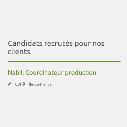
Une équipe, des expertises.
Liens rapides
Assistanat / Office Team
Commercial / Adv
Comptabilité / Finance
Immobilier
Informatique
Ingénierie Technique
Ressources Humaines
Transport / Supply Chain
Mots clés